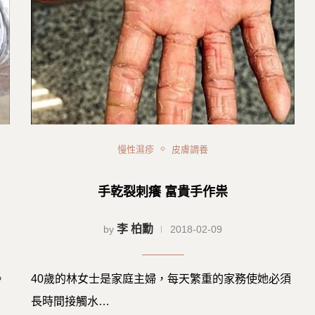
慢性濕疹
皮膚調養
手乾裂刺癢 富貴手作祟
李 柏勳
by
2018-02-09
。
40歲的林女士是家庭主婦，每天繁重的家務使她必須
長時間接觸水…