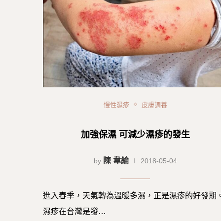
慢性濕疹
皮膚調養
加強保濕 可減少濕疹的發生
陳 韋綸
by
2018-05-04
進入春季，天氣轉為溫暖多濕，正是濕疹的好發期
濕疹在台灣是發…